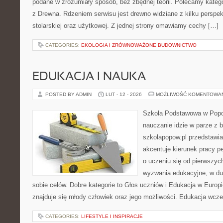
podane w zrozumiały sposób, bez zbędnej teorii. Polecamy kateg
z Drewna. Rdzeniem serwisu jest drewno widziane z kilku perspek
stolarskiej oraz użytkowej. Z jednej strony omawiamy cechy […]
CATEGORIES:
EKOLOGIA I ZRÓWNOWAŻONE BUDOWNICTWO
EDUKACJA I NAUKA
POSTED BY ADMIN
LUT - 12 - 2026
MOŻLIWOŚĆ KOMENTOWA
Szkoła Podstawowa w Popow
nauczanie idzie w parze z
szkolapopow.pl przedstawia
akcentuje kierunek pracy pe
o uczeniu się od pierwszyc
wyzwania edukacyjne, w du
sobie celów. Dobre kategorie to Głos uczniów i Edukacja w Europi
znajduje się młody człowiek oraz jego możliwości. Edukacja wcze
CATEGORIES:
LIFESTYLE I INSPIRACJE