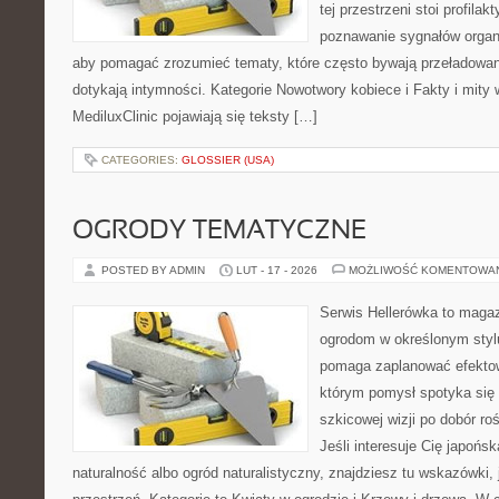
tej przestrzeni stoi profila
poznawanie sygnałów organ
aby pomagać zrozumieć tematy, które często bywają przeładowan
dotykają intymności. Kategorie Nowotwory kobiece i Fakty i mity 
MediluxClinic pojawiają się teksty […]
CATEGORIES:
GLOSSIER (USA)
OGRODY TEMATYCZNE
POSTED BY ADMIN
LUT - 17 - 2026
MOŻLIWOŚĆ KOMENTOWA
Serwis Hellerówka to maga
ogrodom w określonym styl
pomaga zaplanować efektow
którym pomysł spotyka się 
szkicowej wizji po dobór roś
Jeśli interesuje Cię japońsk
naturalność albo ogród naturalistyczny, znajdziesz tu wskazówki, 