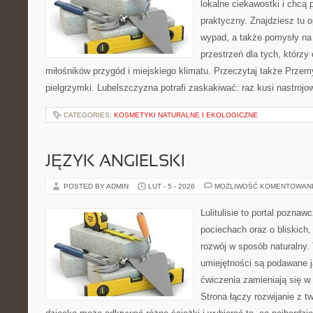
lokalne ciekawostki i chcą
praktyczny. Znajdziesz tu op
wypad, a także pomysły na
przestrzeń dla tych, którzy 
miłośników przygód i miejskiego klimatu. Przeczytaj także Przemys
pielgrzymki. Lubelszczyzna potrafi zaskakiwać: raz kusi nastroj
CATEGORIES:
KOSMETYKI NATURALNE I EKOLOGICZNE
JĘZYK ANGIELSKI
POSTED BY ADMIN
LUT - 5 - 2026
MOŻLIWOŚĆ KOMENTOWAN
Lulitulisie to portal pozna
pociechach oraz o bliskich,
rozwój w sposób naturalny.
umiejętności są podawane 
ćwiczenia zamieniają się 
Strona łączy rozwijanie z t