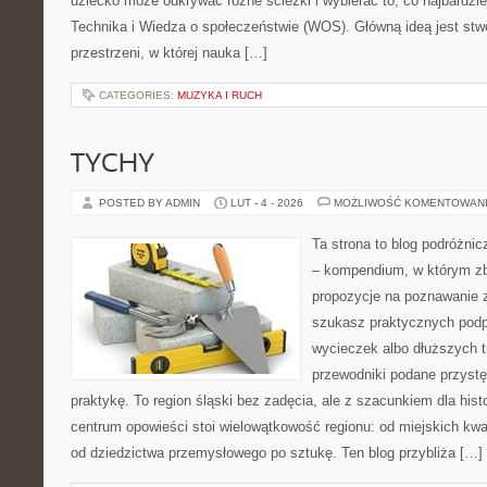
dziecko może odkrywać różne ścieżki i wybierać to, co najbardzi
Technika i Wiedza o społeczeństwie (WOS). Główną ideą jest stw
przestrzeni, w której nauka […]
CATEGORIES:
MUZYKA I RUCH
TYCHY
POSTED BY ADMIN
LUT - 4 - 2026
MOŻLIWOŚĆ KOMENTOWAN
Ta strona to blog podróżni
– kompendium, w którym zb
propozycje na poznawanie za
szukasz praktycznych pod
wycieczek albo dłuższych t
przewodniki podane przyst
praktykę. To region śląski bez zadęcia, ale z szacunkiem dla hist
centrum opowieści stoi wielowątkowość regionu: od miejskich kwa
od dziedzictwa przemysłowego po sztukę. Ten blog przybliża […]