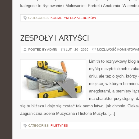
kategorie to Rysowanie i Malowanie i Portret i Anatomia. W centr
CATEGORIES:
KOSMETYKI DLA ALERGIKÓW
ZESPOŁY I ARTYŚCI
POSTED BY ADMIN
LUT - 20 - 2026
MOŻLIWOŚĆ KOMENTOWA
Limith to rozrywkowy blog 
myślą o czytelnikach szuk
dniu, ale też o tych, którz
miejsce, w którym brzmieni
anegdotami, a premiery łąc
ma charakter przystępny, 
się tu bliższa i daje się czytać tak samo łatwo, jak chłonie. Cieka
Zagraniczna Scena Muzyczna i Historia Muzyki. […]
CATEGORIES:
FILETYPES