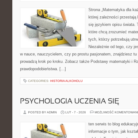
Strona „Matematyka dla każ
której zależności przestają
się językiem opisu świata. 
które chcą zrozumieć mate
tych, którzy potrzebują utr
Niezależnie od tego, czy j
w nauce, nauczycielem, czy po prostu pasjonatem, znajdziesz tu 
prowadzą krok po kroku. Zobacz także Podstawy matematyki i R
prawdopodobieństwa. […]
CATEGORIES:
HISTORIA ALKOHOLU
PSYCHOLOGIA UCZENIA SIĘ
POSTED BY ADMIN
LUT - 7 - 2026
MOŻLIWOŚĆ KOMENTOWAN
ten serwis to blog edukacyj
informacje o tym, jak kszta