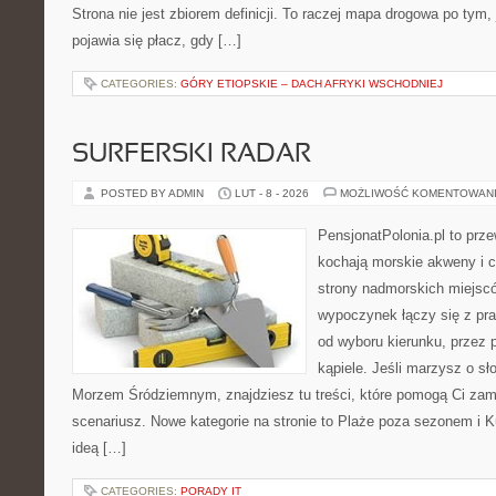
Strona nie jest zbiorem definicji. To raczej mapa drogowa po tym,
pojawia się płacz, gdy […]
CATEGORIES:
GÓRY ETIOPSKIE – DACH AFRYKI WSCHODNIEJ
SURFERSKI RADAR
POSTED BY ADMIN
LUT - 8 - 2026
MOŻLIWOŚĆ KOMENTOWAN
PensjonatPolonia.pl to prze
kochają morskie akweny i 
strony nadmorskich miejsc
wypoczynek łączy się z p
od wyboru kierunku, przez 
kąpiele. Jeśli marzysz o s
Morzem Śródziemnym, znajdziesz tu treści, które pomogą Ci za
scenariusz. Nowe kategorie na stronie to Plaże poza sezonem i
ideą […]
CATEGORIES:
PORADY IT