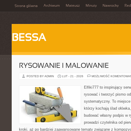
Archiwum
Mateusz
Minuty
Nawrocky
Red
Strona główna
BESSA
RYSOWANIE I MALOWANIE
POSTED BY ADMIN
LUT - 21 - 2026
MOŻLIWOŚĆ KOMENTOWA
Elfiki777 to inspirujący ser
rysować i tworzyć pismo o
systematyczny. To miejsce 
którzy kochają ślad ołówka,
budować własny podpis w r
prowadzi czytelnika od pie
kroki, aż po bardziej zaawansowane tematy związane z kompozycją