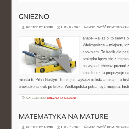
GNIEZNO
POSTED BY ADMIN
LUT - 8 - 2026
MOŻLIWOŚĆ KOMENTOWAN
anabell-kalisz.pl to serwis
Wielkopolsce – miejscu, któ
spokojem. To kącik dla pas
praktyka łączy się z inspira
na wypad, chcesz poznać zn
znajdziesz tu propozycje n
miasta to Piła i Gostyń. To nie jest wyłącznie lista atrakcji. To hi
prowadzona krok po kroku. Wielkopolska potrafi być miejska, his
CATEGORIES:
DREZNO (DRESDEN)
MATEMATYKA NA MATURĘ
POSTED BY ADMIN
LUT - 7 - 2026
MOŻLIWOŚĆ KOMENTOWAN