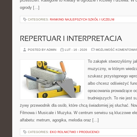
przestrzeń. Kategorie to Kwiaty w ogrodzie i Krzewy i drzewa. W
ogrody […]
CATEGORIES:
RANKING NAJLEPSZYCH SZKÓŁ I UCZELNI
REPERTUAR I INTERPRETACJA
POSTED BY ADMIN
LUT - 16 - 2026
MOŻLIWOŚĆ KOMENTOWA
To zakątek stworzyliśmy ja
muzyczny, w którym wiedza 
szukasz przystępnego wpr
albo chcesz odświeżyć fund
opracowania prowadzące od
trudniejszych. To nie jest 
żywy przewodnik dla osób, które chcą świadomiej jej słuchać. N
Filmowa i Musicale i Muzyka. W centrum serwisu są kluczowe 
alfabetu: metrum, agogika, melodia oraz […]
CATEGORIES:
EKO ROLNICTWO I PRODUCENCI