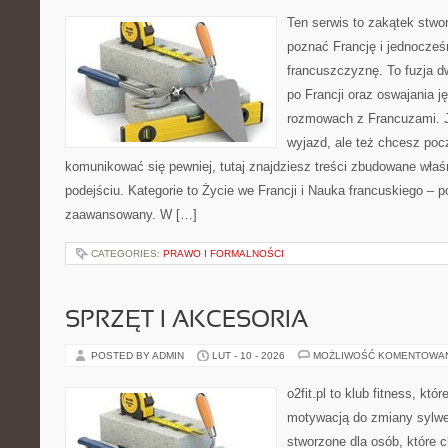
Ten serwis to zakątek stwo
poznać Francję i jednocześ
francuszczyznę. To fuzja 
po Francji oraz oswajania j
rozmowach z Francuzami. 
wyjazd, ale też chcesz poc
komunikować się pewniej, tutaj znajdziesz treści zbudowane wła
podejściu. Kategorie to Życie we Francji i Nauka francuskiego – p
zaawansowany. W […]
CATEGORIES:
PRAWO I FORMALNOŚCI
SPRZĘT I AKCESORIA
POSTED BY ADMIN
LUT - 10 - 2026
MOŻLIWOŚĆ KOMENTOWA
o2fit.pl to klub fitness, kt
motywacją do zmiany sylwetk
stworzone dla osób, które 