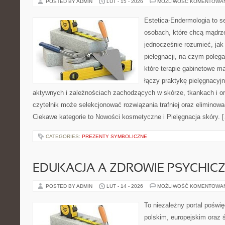
POSTED BY ADMIN
LUT - 15 - 2026
MOŻLIWOŚĆ KOMENTOWA
Estetica-Endermologia to s
osobach, które chcą mądrze
jednocześnie rozumieć, jak 
pielęgnacji, na czym poleg
które terapie gabinetowe m
łączy praktykę pielęgnacyj
aktywnych i zależnościach zachodzących w skórze, tkankach i or
czytelnik może selekcjonować rozwiązania trafniej oraz eliminow
Ciekawe kategorie to Nowości kosmetyczne i Pielęgnacja skóry. 
CATEGORIES:
PREZENTY SYMBOLICZNE
EDUKACJA A ZDROWIE PSYCHIC
POSTED BY ADMIN
LUT - 14 - 2026
MOŻLIWOŚĆ KOMENTOWA
To niezależny portal poświ
polskim, europejskim oraz