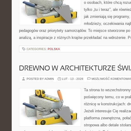
o osobach, które chcą rozum
tylko „tu i teraz”, ale równ
jak zmieniają się programy,
młodzieży, oczekiwania naj
pedagogów oraz priorytety samorządów. To miejsce stworzone po 
analizą, a inspiracje z różnych krajów przekładać na wdrożenie.
CATEGORIES:
POLSKA
DREWNO W ARCHITEKTURZE ŚWI
POSTED BY ADMIN
LUT - 13 - 2026
MOŻLIWOŚĆ KOMENTOWA
Ta strona to wszechstronny
poświęcony temu, co w prak
różnicę w konstrukcjach: d
Jeżeli interesuje Cię realiz
platforma zewnętrzna, poł
stropowa albo detale stolar