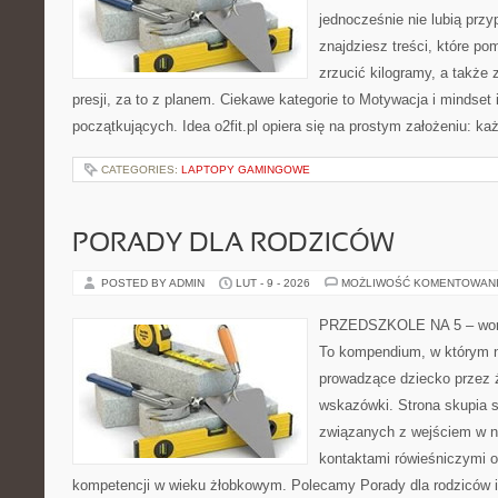
jednocześnie nie lubią prz
znajdziesz treści, które po
zrzucić kilogramy, a także
presji, za to z planem. Ciekawe kategorie to Motywacja i mindset i
początkujących. Idea o2fit.pl opiera się na prostym założeniu: ka
CATEGORIES:
LAPTOPY GAMINGOWE
PORADY DLA RODZICÓW
POSTED BY ADMIN
LUT - 9 - 2026
MOŻLIWOŚĆ KOMENTOWAN
PRZEDSZKOLE NA 5 – worta
To kompendium, w którym n
prowadzące dziecko przez 
wskazówki. Strona skupia s
związanych z wejściem w n
kontaktami rówieśniczymi 
kompetencji w wieku żłobkowym. Polecamy Porady dla rodziców i