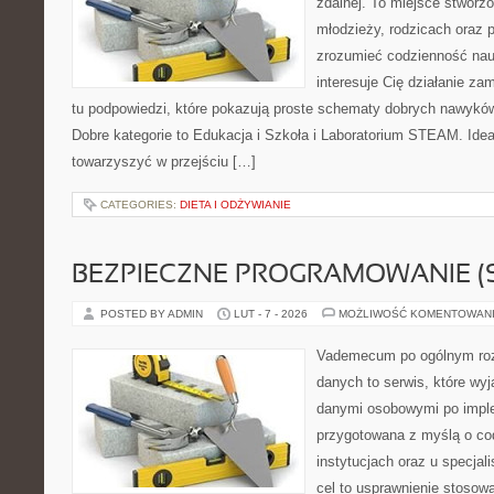
zdalnej. To miejsce stworzo
młodzieży, rodzicach oraz 
zrozumieć codzienność nauki
interesuje Cię działanie za
tu podpowiedzi, które pokazują proste schematy dobrych nawykó
Dobre kategorie to Edukacja i Szkoła i Laboratorium STEAM. Idea 
towarzyszyć w przejściu […]
CATEGORIES:
DIETA I ODŻYWIANIE
BEZPIECZNE PROGRAMOWANIE (
POSTED BY ADMIN
LUT - 7 - 2026
MOŻLIWOŚĆ KOMENTOWAN
Vademecum po ogólnym roz
danych to serwis, które wy
danymi osobowymi po imple
przygotowana z myślą o c
instytucjach oraz u specjal
cel to usprawnienie stosowa