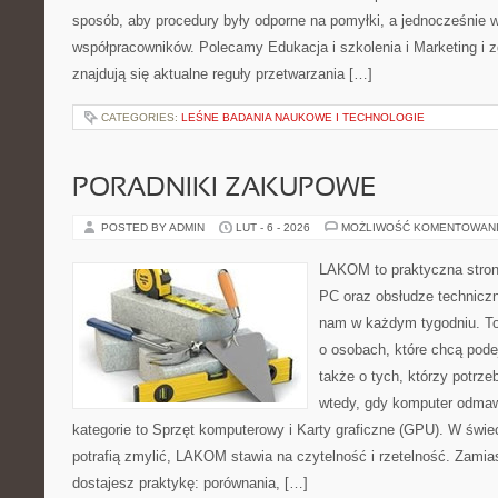
sposób, aby procedury były odporne na pomyłki, a jednocześnie w
współpracowników. Polecamy Edukacja i szkolenia i Marketing i 
znajdują się aktualne reguły przetwarzania […]
CATEGORIES:
LEŚNE BADANIA NAUKOWE I TECHNOLOGIE
PORADNIKI ZAKUPOWE
POSTED BY ADMIN
LUT - 6 - 2026
MOŻLIWOŚĆ KOMENTOWAN
LAKOM to praktyczna stro
PC oraz obsłudze techniczn
nam w każdym tygodniu. To
o osobach, które chcą pode
także o tych, którzy potrze
wtedy, gdy komputer odmaw
kategorie to Sprzęt komputerowy i Karty graficzne (GPU). W świe
potrafią zmylić, LAKOM stawia na czytelność i rzetelność. Zami
dostajesz praktykę: porównania, […]