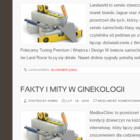
Landworld to serwis stworz
marek brandu Jaguar oraz m
przestrzeń dla tych, którz
serwis samochodu klasy wy
czytelnika od podstaw po 
łącząc doświadczenie z tłem
Polecamy Tuning Premium i Wnętrza i Design W świecie samocho
ów Land Rover liczą się detale. Nawet drobne sygnały potrafią w
CATEGORIES:
GLOSSIER (USA)
FAKTY I MITY W GINEKOLOGII
POSTED BY ADMIN
LUT - 18 - 2026
MOŻLIWOŚĆ KOMENTOWA
MediluxClinic to przestrzeń
kondycji dziewczyn na każd
internetowy, który łączy pr
zrozumieniem dla codzienn