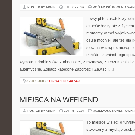
POSTED BY ADMIN
LUT - 6 - 2026
MOŻLIWOŚĆ KOMENTOWAN
Lovsy.pl to zakątek wypełn
czułość łączy się z życiem 
momenty w coś wyjątkowego.
czują mocniej, ale też dla 
słów na ważną rozmowę. Lov
miłość – zamiast tego opow
wyrasta z drobiazgów: z obecności, z rozmowy, z zrozumienia i z
autentyczne. Zobacz kategorie Zazdrość i Zawiść […]
CATEGORIES:
PRAWO I REGULACJE
MIEJSCA NA WEEKEND
POSTED BY ADMIN
LUT - 5 - 2026
MOŻLIWOŚĆ KOMENTOWAN
To miejsce w sieci o turyst
stworzony z myślą o osobac