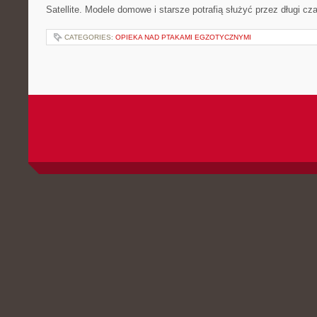
Satellite. Modele domowe i starsze potrafią służyć przez długi cza
CATEGORIES:
OPIEKA NAD PTAKAMI EGZOTYCZNYMI