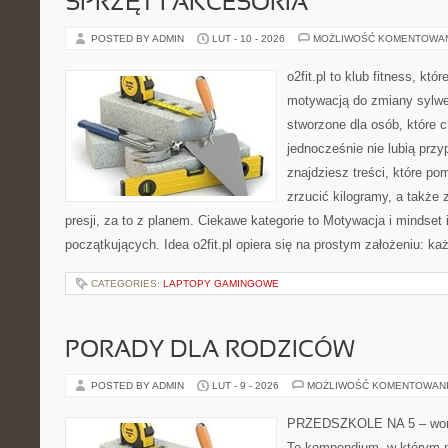
SPRZĘT I AKCESORIA
POSTED BY ADMIN
LUT - 10 - 2026
MOŻLIWOŚĆ KOMENTOWA
o2fit.pl to klub fitness, kt
motywacją do zmiany sylwetk
stworzone dla osób, które 
jednocześnie nie lubią prz
znajdziesz treści, które po
zrzucić kilogramy, a także
presji, za to z planem. Ciekawe kategorie to Motywacja i mindset i
początkujących. Idea o2fit.pl opiera się na prostym założeniu: ka
CATEGORIES:
LAPTOPY GAMINGOWE
PORADY DLA RODZICÓW
POSTED BY ADMIN
LUT - 9 - 2026
MOŻLIWOŚĆ KOMENTOWAN
PRZEDSZKOLE NA 5 – worta
To kompendium, w którym n