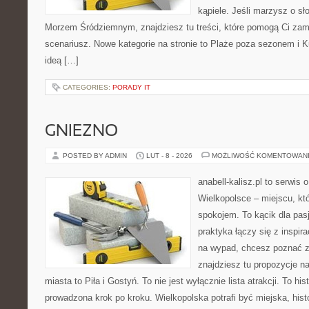
kąpiele. Jeśli marzysz o s
Morzem Śródziemnym, znajdziesz tu treści, które pomogą Ci za
scenariusz. Nowe kategorie na stronie to Plaże poza sezonem i
ideą […]
CATEGORIES:
PORADY IT
GNIEZNO
POSTED BY ADMIN
LUT - 8 - 2026
MOŻLIWOŚĆ KOMENTOWAN
anabell-kalisz.pl to serwis
Wielkopolsce – miejscu, któ
spokojem. To kącik dla pas
praktyka łączy się z inspira
na wypad, chcesz poznać zn
znajdziesz tu propozycje n
miasta to Piła i Gostyń. To nie jest wyłącznie lista atrakcji. To hi
prowadzona krok po kroku. Wielkopolska potrafi być miejska, his