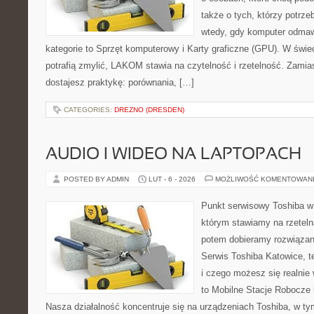
także o tych, którzy potrze
wtedy, gdy komputer odmaw
kategorie to Sprzęt komputerowy i Karty graficzne (GPU). W świe
potrafią zmylić, LAKOM stawia na czytelność i rzetelność. Zami
dostajesz praktykę: porównania, […]
CATEGORIES:
DREZNO (DRESDEN)
AUDIO I WIDEO NA LAPTOPACH
POSTED BY ADMIN
LUT - 6 - 2026
MOŻLIWOŚĆ KOMENTOWAN
Punkt serwisowy Toshiba w
którym stawiamy na rzeteln
potem dobieramy rozwiązanie
Serwis Toshiba Katowice, t
i czego możesz się realnie
to Mobilne Stacje Robocze 
Nasza działalność koncentruje się na urządzeniach Toshiba, w ty