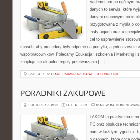
Vademecum po ogólnym roz
danych to serwis, które wy
danymi osobowymi po imple
przygotowana z myślą o c
instytucjach oraz u specjal
cel to usprawnienie stosowa
sposób, aby procedury były odporne na pomyłki, a jednocześnie w
współpracowników. Polecamy Edukacja i szkolenia i Marketing i 
znajdują się aktualne reguły przetwarzania […]
CATEGORIES:
LEŚNE BADANIA NAUKOWE I TECHNOLOGIE
PORADNIKI ZAKUPOWE
POSTED BY ADMIN
LUT - 6 - 2026
MOŻLIWOŚĆ KOMENTOWAN
LAKOM to praktyczna stro
PC oraz obsłudze techniczn
nam w każdym tygodniu. To
o osobach, które chcą pode