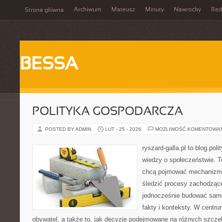
Archiwum
Mateusz
Minuty
Nawrocky
Red
Strona główna
BESSA
POLITYKA GOSPODARCZA
POSTED BY ADMIN
LUT - 25 - 2026
MOŻLIWOŚĆ KOMENTOWA
ryszard-galla.pl to blog pol
wiedzy o społeczeństwie. To
chcą pojmować mechanizmy
śledzić procesy zachodzące
jednocześnie budować samo
fakty i konteksty. W centru
obywatel, a także to, jak decyzje podejmowane na różnych szczeb