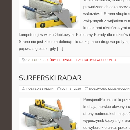
prowadzące dziecko przez 
wskazówki. Strona skupia s
związanych z wejściem w n
kontaktami rówieśniczymi 
kompetencji w wieku żłobkowym. Polecamy Porady dla rodziców i
Strona nie jest zbiorem definicji. To raczej mapa drogowa po tym,
pojawia się płacz, gdy […]
CATEGORIES:
GÓRY ETIOPSKIE – DACH AFRYKI WSCHODNIEJ
SURFERSKI RADAR
POSTED BY ADMIN
LUT - 8 - 2026
MOŻLIWOŚĆ KOMENTOWAN
PensjonatPolonia.pl to prze
kochają morskie akweny i 
strony nadmorskich miejsc
wypoczynek łączy się z p
od wyboru kierunku, przez 