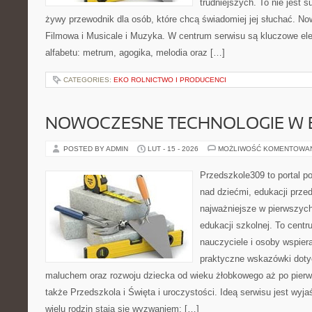
trudniejszych. To nie jest 
żywy przewodnik dla osób, które chcą świadomiej jej słuchać. N
Filmowa i Musicale i Muzyka. W centrum serwisu są kluczowe 
alfabetu: metrum, agogika, melodia oraz […]
CATEGORIES:
EKO ROLNICTWO I PRODUCENCI
NOWOCZESNE TECHNOLOGIE W 
POSTED BY ADMIN
LUT - 15 - 2026
MOŻLIWOŚĆ KOMENTOWA
Przedszkole309 to portal 
nad dziećmi, edukacji prze
najważniejsze w pierwszych
edukacji szkolnej. To centr
nauczyciele i osoby wspiera
praktyczne wskazówki doty
maluchem oraz rozwoju dziecka od wieku żłobkowego aż po pierw
także Przedszkola i Święta i uroczystości. Ideą serwisu jest wyja
wielu rodzin stają się wyzwaniem: […]