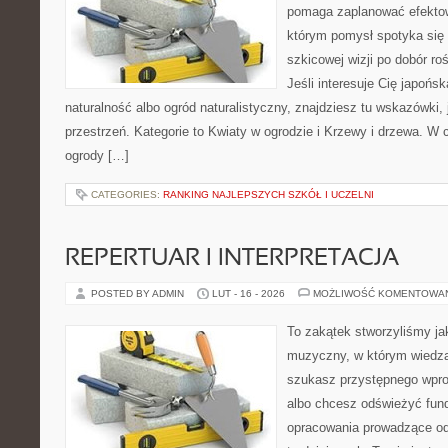
pomaga zaplanować efektow
którym pomysł spotyka się 
szkicowej wizji po dobór roś
Jeśli interesuje Cię japońsk
naturalność albo ogród naturalistyczny, znajdziesz tu wskazówki, 
przestrzeń. Kategorie to Kwiaty w ogrodzie i Krzewy i drzewa. W
ogrody […]
CATEGORIES:
RANKING NAJLEPSZYCH SZKÓŁ I UCZELNI
REPERTUAR I INTERPRETACJA
POSTED BY ADMIN
LUT - 16 - 2026
MOŻLIWOŚĆ KOMENTOWA
To zakątek stworzyliśmy ja
muzyczny, w którym wiedza 
szukasz przystępnego wpr
albo chcesz odświeżyć fund
opracowania prowadzące od