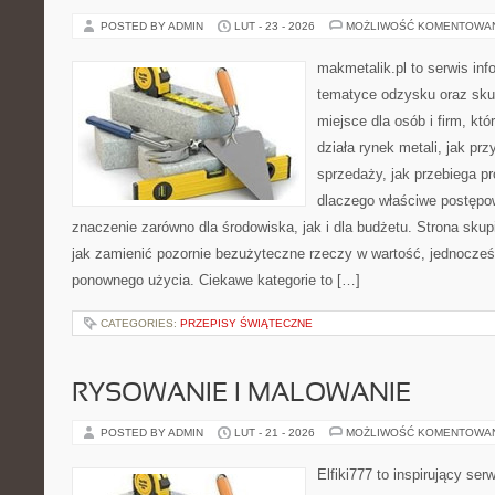
POSTED BY ADMIN
LUT - 23 - 2026
MOŻLIWOŚĆ KOMENTOWA
makmetalik.pl to serwis in
tematyce odzysku oraz sku
miejsce dla osób i firm, któ
działa rynek metali, jak p
sprzedaży, jak przebiega p
dlaczego właściwe postęp
znaczenie zarówno dla środowiska, jak i dla budżetu. Strona skup
jak zamienić pozornie bezużyteczne rzeczy w wartość, jednocześ
ponownego użycia. Ciekawe kategorie to […]
CATEGORIES:
PRZEPISY ŚWIĄTECZNE
RYSOWANIE I MALOWANIE
POSTED BY ADMIN
LUT - 21 - 2026
MOŻLIWOŚĆ KOMENTOWA
Elfiki777 to inspirujący ser