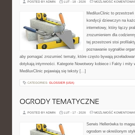
POSTED BY ADMIN
LUT - 18 - 2026
MOŻLIWOŚĆ KOMENTOWA
MediluxClinic to przestrzeń
kondycji dziewczyn na każd
internetowy, który łączy pr
zrozumieniem dla codzienn
tej przestrzeni stoi profila
poznawanie sygnałów organ
aby pomagać zrozumieć tematy, które często bywają przeładowan
dotykają intymności. Kategorie Nowotwory kobiece i Fakty i mity 
MediluxClinic pojawiają się teksty […]
CATEGORIES:
GLOSSIER (USA)
OGRODY TEMATYCZNE
POSTED BY ADMIN
LUT - 17 - 2026
MOŻLIWOŚĆ KOMENTOWA
Serwis Hellerówka to maga
ogrodom w określonym styl