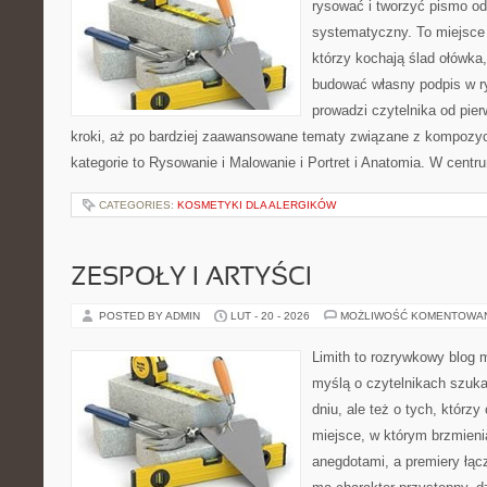
rysować i tworzyć pismo o
systematyczny. To miejsce 
którzy kochają ślad ołówka,
budować własny podpis w r
prowadzi czytelnika od pie
kroki, aż po bardziej zaawansowane tematy związane z kompozycją
kategorie to Rysowanie i Malowanie i Portret i Anatomia. W centr
CATEGORIES:
KOSMETYKI DLA ALERGIKÓW
ZESPOŁY I ARTYŚCI
POSTED BY ADMIN
LUT - 20 - 2026
MOŻLIWOŚĆ KOMENTOWA
Limith to rozrywkowy blog 
myślą o czytelnikach szuk
dniu, ale też o tych, którz
miejsce, w którym brzmieni
anegdotami, a premiery łąc