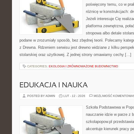
poświęcony temu, co w prak
różnicę w konstrukcjach: d
Jeżeli interesuje Cię realiz
platforma zewnętrzna, poł
stropowa albo detale stolar
podane w zrozumiały sposób, bez zbędnej teorii. Polecamy kateg
z Drewna. Rdzeniem serwisu jest drewno widziane z kilku perspek
stolarskiej oraz użytkowej. Z jednej strony omawiamy cechy […]
CATEGORIES:
EKOLOGIA I ZRÓWNOWAŻONE BUDOWNICTWO
EDUKACJA I NAUKA
POSTED BY ADMIN
LUT - 12 - 2026
MOŻLIWOŚĆ KOMENTOWA
Szkoła Podstawowa w Popow
nauczanie idzie w parze z
szkolapopow.pl przedstawia
akcentuje kierunek pracy pe