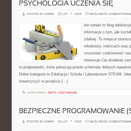
PSYCHOLOGIA UCZENIA SIĘ
POSTED BY ADMIN
LUT - 7 - 2026
MOŻLIWOŚĆ KOMENTOWAN
ten serwis to blog edukacyj
informacje o tym, jak kszta
zdalnej. To miejsce stworzo
młodzieży, rodzicach oraz 
zrozumieć codzienność nauki
interesuje Cię działanie za
tu podpowiedzi, które pokazują proste schematy dobrych nawykó
Dobre kategorie to Edukacja i Szkoła i Laboratorium STEAM. Idea 
towarzyszyć w przejściu […]
CATEGORIES:
DIETA I ODŻYWIANIE
BEZPIECZNE PROGRAMOWANIE (
POSTED BY ADMIN
LUT - 7 - 2026
MOŻLIWOŚĆ KOMENTOWAN