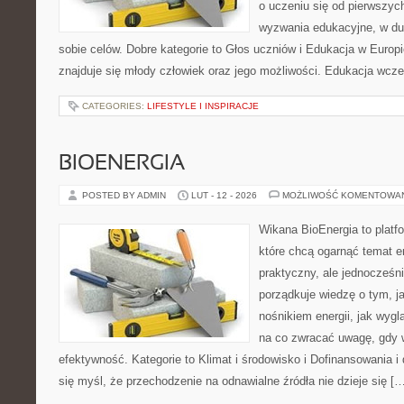
o uczeniu się od pierwszyc
wyzwania edukacyjne, w du
sobie celów. Dobre kategorie to Głos uczniów i Edukacja w Europi
znajduje się młody człowiek oraz jego możliwości. Edukacja wcze
CATEGORIES:
LIFESTYLE I INSPIRACJE
BIOENERGIA
POSTED BY ADMIN
LUT - 12 - 2026
MOŻLIWOŚĆ KOMENTOWA
Wikana BioEnergia to platf
które chcą ogarnąć temat e
praktyczny, ale jednocześn
porządkuje wiedzę o tym, j
nośnikiem energii, jak wygl
na co zwracać uwagę, gdy 
efektywność. Kategorie to Klimat i środowisko i Dofinansowania i 
się myśl, że przechodzenie na odnawialne źródła nie dzieje się [