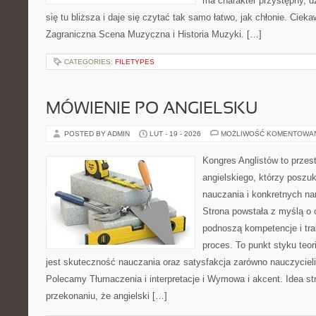
ma charakter przystępny, 
się tu bliższa i daje się czytać tak samo łatwo, jak chłonie. Cieka
Zagraniczna Scena Muzyczna i Historia Muzyki. […]
CATEGORIES:
FILETYPES
MÓWIENIE PO ANGIELSKU
POSTED BY ADMIN
LUT - 19 - 2026
MOŻLIWOŚĆ KOMENTOWA
Kongres Anglistów to przest
angielskiego, którzy poszu
nauczania i konkretnych na
Strona powstała z myślą o 
podnoszą kompetencje i tra
proces. To punkt styku teori
jest skuteczność nauczania oraz satysfakcja zarówno nauczycieli,
Polecamy Tłumaczenia i interpretacje i Wymowa i akcent. Idea str
przekonaniu, że angielski […]