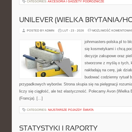
CATEGORIES:
AKCESORIA I GADŻETY PODRÓŻNICZE
UNILEVER (WIELKA BRYTANIA/H
POSTED BY ADMIN
LUT - 23 - 2026
MOŻLIWOŚĆ KOMENTOWA
johnmasters-polska.pl to blo
się kosmetykami i chcą pod
decyzje zakupowe oraz piel
stworzone z myślą o tych, k
nakładają na cerę, jak dzia
budować codzienny rytuał 
przypadkowych wyborów. Strona skupia się na pielęgnacji rozumia
liczy się ciągłość, ale też elastyczność. Polecamy Avon (Wielka 
(Francja). […]
CATEGORIES:
NAJSTARSZE POJAZDY ŚWIATA
STATYSTYKI I RAPORTY