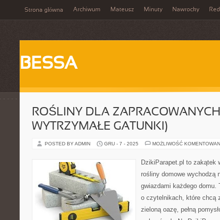
Archiwum
Mateusz
Minuty
Nawrocky
Red
Strona główna
BESSA
ROŚLINY DLA ZAPRACOWANYCH 
WYTRZYMAŁE GATUNKI)
POSTED BY ADMIN
GRU - 7 - 2025
MOŻLIWOŚĆ KOMENTOWAN
DzikiParapet.pl to zakątek 
rośliny domowe wychodzą na
gwiazdami każdego domu. T
o czytelnikach, które chcą
zieloną oazę, pełną pomysł