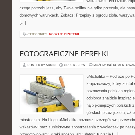
wskazówek. Na DzikiParape
czego potrzebujesz, aby Twoje rośliny nie tylko przeżyły, ale napr
domowych warunkach. Zobacz: Przepisy z ogrodu zioła, warzywa i
[…]
CATEGORIES:
RODZAJE BIŻUTERII
FOTOGRAFICZNE PEREŁKI
POSTED BY ADMIN
GRU - 6 - 2025
MOŻLIWOŚĆ KOMENTOWAN
uMichalika – Podróże po Po
krajoznawczy, który został 
poznawania polskich region
odbiorca znajdzie inspiracj
najpiękniejszych polskich 
górskich przez jeziora, aż 
miasteczka. Na blogu uMichalika poznasz szczegółowe przewodni
wskazówki oraz subiektywne spostrzeżenia z wycieczek po naszym
przygotowywany w taki sposób, aby ułatwić turyście […]