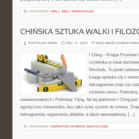
CATEGORIES:
GRILL, BBQ I SMOKEHOUSE
CHIŃSKA SZTUKA WALKI I FILOZ
POSTED BY ADMIN
GRU - 6 - 2025
MOŻLIWOŚĆ KOMENTOWAN
I Ching – Księga Przemian 
czytelnika w świat duchowe
Wschodu. To punkt odniesie
księga spotyka się z nowocz
heksagramów staje się co
szukaniu sensu. Polecamy 
zaawansowanych i Podstawy Yijing. Na tej platformie I Ching jest
egzotyczna ciekawostka, lecz jako żywy system do zmiany. Znajdz
heksagramów, wyjaśnienia układów, a także wprowadzenia, […]
CATEGORIES:
INSPEKTOR OCHRONY DANYCH (IOD)