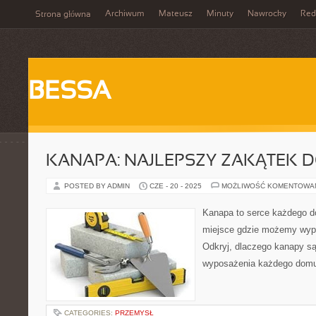
Archiwum
Mateusz
Minuty
Nawrocky
Red
Strona główna
BESSA
KANAPA: NAJLEPSZY ZAKĄTEK
POSTED BY ADMIN
CZE - 20 - 2025
MOŻLIWOŚĆ KOMENTOWA
Kanapa to serce każdego do
miejsce gdzie możemy wyp
Odkryj, dlaczego kanapy s
wyposażenia każdego domu
CATEGORIES:
PRZEMYSŁ