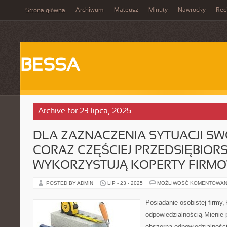
Archiwum
Mateusz
Minuty
Nawrocky
Red
Strona główna
BESSA
Archive for 23 lipca, 2025
DLA ZAZNACZENIA SYTUACJI SWO
CORAZ CZĘŚCIEJ PRZEDSIĘBIOR
WYKORZYSTUJĄ KOPERTY FIRM
POSTED BY ADMIN
LIP - 23 - 2025
MOŻLIWOŚĆ KOMENTOWAN
Posiadanie osobistej firmy, 
odpowiedzialnością Mienie p
obszerną odpowiedzialności