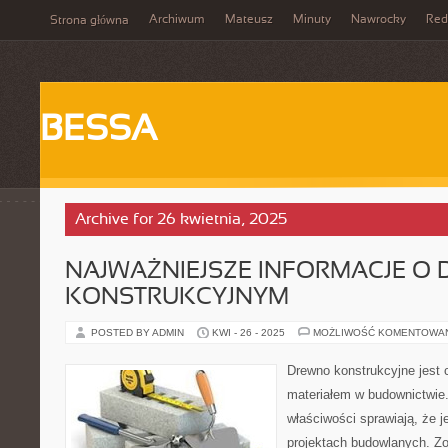
Archiwum
Mateusz
Minuty
Nawrocky
Red
Strona główna
BESSA
Archive for 26 kwietnia, 2025
NAJWAŻNIEJSZE INFORMACJE O 
KONSTRUKCYJNYM
POSTED BY ADMIN
KWI - 26 - 2025
MOŻLIWOŚĆ KOMENTOWA
Drewno konstrukcyjne jest 
materiałem w budownictwie.
właściwości sprawiają, że j
projektach budowlanych. Zo